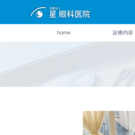
内
容
を
ス
home
診療内容
キ
ッ
プ